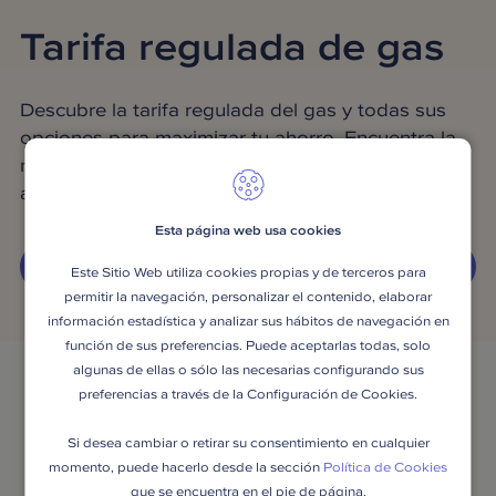
Tarifa regulada de gas
Descubre la tarifa regulada del gas y todas sus
opciones para maximizar tu ahorro. Encuentra la
mejor alternativa para tu hogar o negocio,
adaptada a tus necesidades específicas.
Esta página web usa cookies
¡OPTIMIZA TU GASTO!
Este Sitio Web utiliza cookies propias y de terceros para
permitir la navegación, personalizar el contenido, elaborar
información estadística y analizar sus hábitos de navegación en
función de sus preferencias. Puede aceptarlas todas, solo
algunas de ellas o sólo las necesarias configurando sus
Accede a la mejor tarifa de
preferencias a través de la Configuración de Cookies.
gas regulada para ti: ¡En 3
Si desea cambiar o retirar su consentimiento en cualquier
clicks!
momento, puede hacerlo desde la sección
Política de Cookies
que se encuentra en el pie de página.